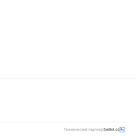
498
Технический партнер
Sellkit.cc