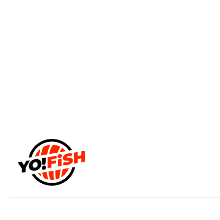
498
Удон с курицей
320 г
Спагетти из пшеницы с курочкой в соусе Терияки, с
луком, морковью, огурчиком, пекинской капустой,
томатами и сладким перцем
498