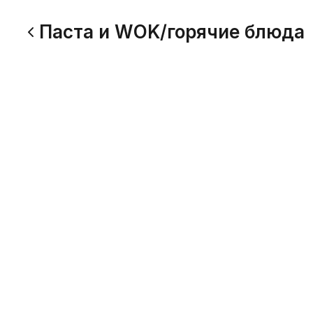
Паста и WOK/горячие блюда
Картофель жаренный с ГРИБАМИ
230 г
Жареная картошечка на сковороде с грибочками и
лучком. Проверено, вкусно!
298
Цыпа в грибах и Картофель
230 г
Жареная картошечка на сковороде с курочкой,
грибочками и зеленью