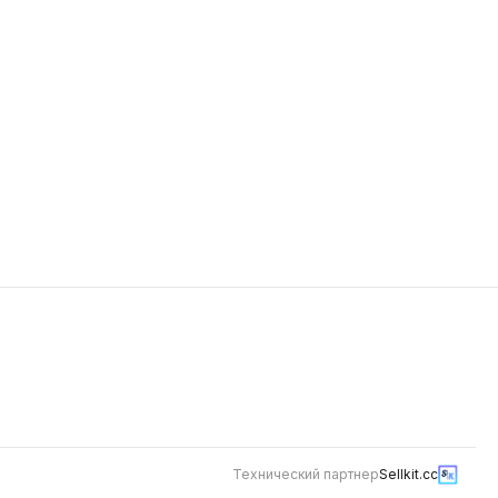
498
Технический партнер
Sellkit.cc