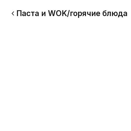
Паста и WOK/горячие блюда
Картофель жаренный с ГРИБАМИ
230 г
Жареная картошечка на сковороде с грибочками и
лучком. Проверено, вкусно!
298
Цыпа в грибах и Картофель
230 г
Жареная картошечка на сковороде с курочкой,
грибочками и зеленью