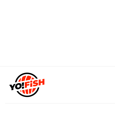
498
Удон с курицей
320 г
Спагетти из пшеницы с курочкой в соусе Терияки, с
луком, морковью, огурчиком, пекинской капустой,
томатами и сладким перцем
498